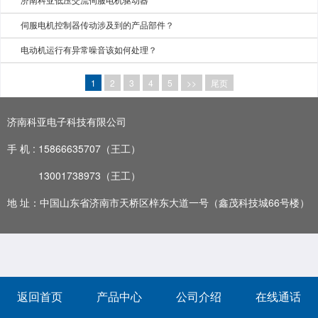
济南科亚低压交流伺服电机驱动器
伺服电机控制器传动涉及到的产品部件？
电动机运行有异常噪音该如何处理？
1
2
3
4
5
>>
尾页
济南科亚电子科技有限公司
手 机 :
15866635707（王工）
13001738973
（王工）
地 址：中国山东省济南市天桥区梓东大道一号（鑫茂科技城66号楼）
返回首页
产品中心
公司介绍
在线通话