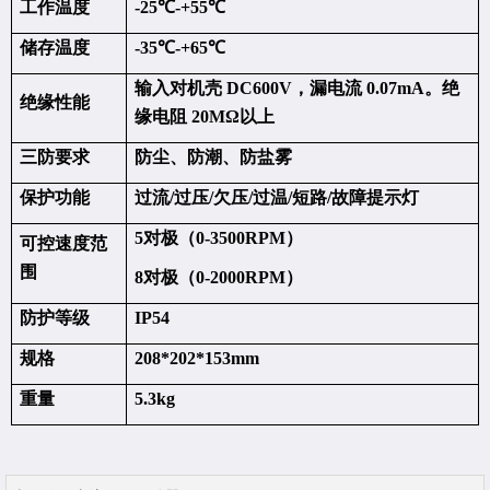
工作温度
-25℃-+55℃
储存温度
-35℃-+65℃
输入对机壳 DC600V，漏电流 0.07mA。绝
绝缘性能
缘电阻 20MΩ以上
三防要求
防尘、防潮、防盐雾
保护功能
过流/过压/欠压/过温/短路/故障提示灯
5对极（0-3500RPM）
可控速度范
围
8对极（0-2000RPM）
防护等级
IP54
规格
208*202*153mm
重量
5.3kg