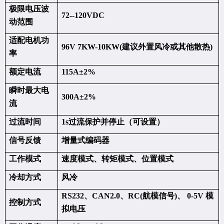
极限电压波
72--120VDC
动范围
适配电机功
96V 7KW-10KW(建议外置风冷或其他散热)
率
额定电流
115A±2%
瞬时最大电
300A±2%
流
过流时间
1s过流保护并停止（可设置）
信号反馈
增量式编码器
工作模式
速度模式、转矩模式、位置模式
冷却方式
风冷
RS232、CAN2.0、RC(航模信号)、 0-5V 模
控制方式
拟电压