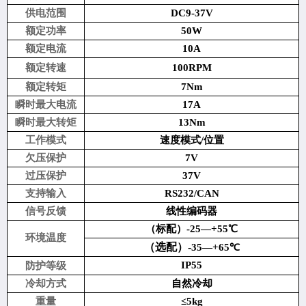
供电范围
DC9-37V
额定功率
50W
额定电流
10A
额定转速
100
RPM
额定转矩
7Nm
瞬时最大电流
17
A
瞬时最大转矩
13Nm
工作模式
速度模式
/位置
欠压保护
7V
过压保护
3
7
V
支持输入
RS232/CAN
信号反馈
线性编码器
（标配）
-25—+55℃
环境温度
（选配）-
35
—+65℃
IP55
防护等级
冷却方式
自然冷却
重量
≤5kg